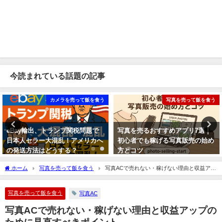
今読まれている話題の記事
カメラを売って飯を食う
写真を売って飯を食う
eBay輸出、トランプ関税問題で
写真を売るおすすめアプリ7選｜
日本人セラー大混乱！アメリカへ
初心者でも稼げる写真販売の始め
の発送方法はどうする？
方とコツ
2025年8月28日
2025年8月22日
ホーム
写真を売って飯を食う
写真ACで売れない・稼げない理由と収益アッ
プのために見直すべきポイント
写真を売って飯を食う
写真AC
写真ACで売れない・稼げない理由と収益アップの