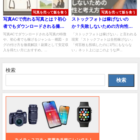
写真を売って飯を食う
写真を売って飯を食う
写真ACで売れる写真とは？初心
ストックフォトは稼げないの
者でもダウンロードされる撮影
か？失敗しないための方向性と
のコツとジャンル7選
考え方をご紹介
写真ACでダウンロードされる写真の特徴
「ストックフォトは稼げない」と言われる
や、初心者でも稼げるジャンル・構図・タ
現実 「ストックフォトは全然稼げない」
グの付け方を徹底解説！副業として安定収
「何百枚も投稿したのに1円にもならな
入を得たい方におすすめ。...
い」ネット上にはこのような声...
検索
検索