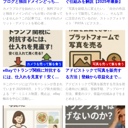
ブログと独自ドメインどっち？
ぐ仕組みを解説【2025年最新】
それぞれのメリット・デメリッ
カメラブログを始めたいけど、無料ブログ
「写真を副収入に変えたい」「自分の作品
と独自ドメインのどっちが良いのか迷って
をネットで販売してみたい」。 そんな方
ト
いませんか？この記事では、それぞれのメ
に注目されているのが、ストックフォトサ
リット・デメリットを初心者...
イト「PIXTA（ピクスタ...
カメラを売って飯を食う
写真を売って飯を食う
eBayでトランプ関税に対抗する
アドビストックで写真を販売す
には、仕入れを見直す！安く仕
る方法｜登録から収益化まで初
入れて高く売る？
心者向けに解説
※このページにはプロモーションが含まれ
アドビストックで写真を販売する方法を初
ています 2025年8月、トランプ前大統領に
心者向けに解説。登録手順、アップロード
よる「デ・ミニミス制度」廃止は、eBay
方法、審査のコツ、収益の仕組みまでをま
輸出を中心に活動し...
とめました。...