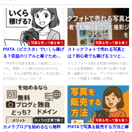
写真を売って飯を食う
写真を売って飯を食う
PIXTA（ピクスタ）でいくら稼げ
ストックフォトで売れる写真と
る？収益のリアルと稼ぐための
は？初心者でも稼げるコツと撮
戦略を解説！
影ジャンルを紹介します
「PIXTAで写真を販売して副業にしたい。
トックフォトで売れる写真の特徴や人気ジ
でも、実際いくら稼げるのか分からな
ャンルを徹底解説。初心者でも稼げる撮
い…」 そんな疑問を抱えている方は多い
影・編集のコツから、アップロード時のキ
のではないでしょうか。 P...
ーワード戦略まで網羅した完全...
カメラの文章で稼ぐ
写真を売って飯を食う
カメラブログを始めるなら無料
PIXTAで写真を販売する方法と稼