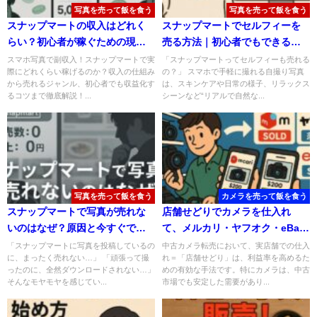
写真を売って飯を食う
写真を売って飯を食う
スナップマートの収入はどれく
スナップマートでセルフィーを
らい？初心者が稼ぐための現実
売る方法｜初心者でもできる自
と戦略を解説中
撮り写真の稼ぎ方
スマホ写真で副収入！スナップマートで実
「スナップマートってセルフィーも売れる
際にどれくらい稼げるのか？収入の仕組み
の？」 スマホで手軽に撮れる自撮り写真
から売れるジャンル、初心者でも収益化す
は、スキンケアや日常の様子、リラックス
るコツまで徹底解説！...
シーンなど“リアルで自然な...
写真を売って飯を食う
カメラを売って飯を食う
スナップマートで写真が売れな
店舗せどりでカメラを仕入れ
いのはなぜ？原因と今すぐでき
て、メルカリ・ヤフオク・eBay
る改善策を解説！
で売る転売戦略
「スナップマートに写真を投稿しているの
中古カメラ転売において、実店舗での仕入
に、まったく売れない…」 「頑張って撮
れ＝「店舗せどり」は、利益率を高めるた
ったのに、全然ダウンロードされない…」
めの有効な手法です。特にカメラは、中古
そんなモヤモヤを感じてい...
市場でも安定した需要があり...