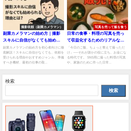
撮影依頼（副業カメラマン）
写真を売って飯を食う
副業カメラマンの始め方｜撮影
日常の食事・料理の写真を売っ
スキルに自信がなくても始めら
て収益化するためのリアルな方
れる理由とは？
法とコツ
副業カメラマンの始め方を初心者向けに徹
「今日のご飯、ちょっと整えて撮っただ
底解説！スキルに自信がなくても、依頼を
け」──それが誰かの役に立ち、お金にな
受けられる理由やおすすめジャンル、準備
る時代です。 SNS用に撮った料理の写真
すべき機材、最初の仕事の取...
や、家族のために作った日常...
検索
検索