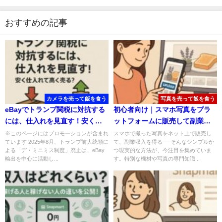
おすすめの記事
カメラを売って飯を食う
写真を売って飯を食う
eBayでトランプ関税に対抗する
初心者向け｜スマホ写真をプラ
には、仕入れを見直す！安く仕
ットフォームに販売して副業収
入れて高く売る？
入を得る方法
※このページにはプロモーションが含まれ
スマホで撮った写真をネット上で販売し
ています 2025年8月、トランプ前大統領に
て、副業収入を得る──そんなシンプルか
よる「デ・ミニミス制度」廃止は、eBay
つ現実的な方法が、今注目を集めていま
輸出を中心に活動し...
す。特別な機材や写真の専門知識...