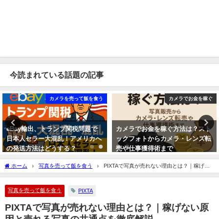
今読まれている話題の記事
カメラを売って飯を食う
カメラでお金を稼ぐ
eBay輸出、トランプ関税問題で
カメラでお金を稼ぐ方法は？スト
日本人セラー大混乱！アメリカへ
ックフォトからカメラ・レンズ転
の発送方法はどうする？
売や仕事獲得術まで
2025年8月28日
2025年8月23日
ホーム
写真を売って飯を食う
PIXTAで写真が売れない理由とは？｜稼げな
い原因と売れる写真の共通点を徹底解説
写真を売って飯を食う
PIXTA
PIXTAで写真が売れない理由とは？｜稼げない原