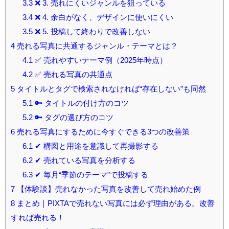
3.3
❌ 3. 売れにくいジャンルを狙っている
3.4
❌ 4. 余白がなく、デザインに使いにくい
3.5
❌ 5. 投稿して終わりで改善しない
4
売れる写真に共通するジャンル・テーマとは？
4.1
✅ 売れやすいテーマ例（2025年時点）
4.2
✅ 売れる写真の共通点
5
タイトルとタグで検索されなければ“存在しない”も同然
5.1
🔑 タイトルの付け方のコツ
5.2
🔑 タグの選び方のコツ
6
売れる写真にするために今すぐできる3つの改善策
6.1
✔ 構図と用途を意識して再撮影する
6.2
✔ 売れている写真を分析する
6.3
✔ 毎月“季節のテーマ”で投稿する
7
【体験談】売れなかった写真を改善して売れ始めた例
8
まとめ｜PIXTAで売れない写真には必ず理由がある。改善
すれば売れる！