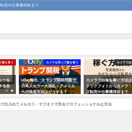
ズ転売や仕事獲得術まで
て飯を食う
カメラを売って飯を食う
カメラでお
ィーを
eBay輸出、トランプ関税問題で
カメラでお金を稼ぐ方法
きる自
日本人セラー大混乱！アメリカ
トックフォトからカメラ
への発送方法はどうする？
ズ転売や仕事獲得術まで
2025年8月28日
2025年8月23日
場で仕入れてメルカリ・ヤフオクで売るプロフェッショナルな方法