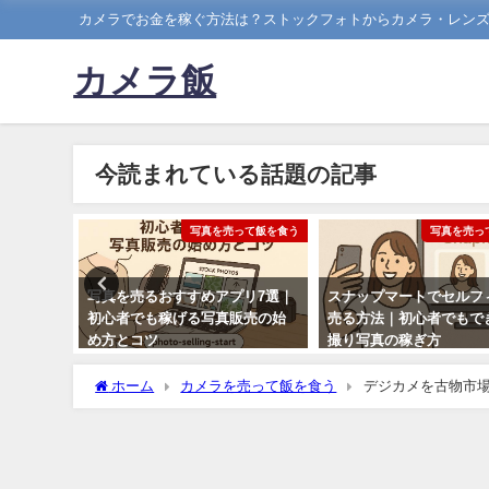
カメラでお金を稼ぐ方法は？ストックフォトからカメラ・レン
カメラ飯
今読まれている話題の記事
って飯を食う
写真を売って飯を食う
写真を売っ
yでやる
写真を売るおすすめアプリ7選｜
スナップマートでセルフ
と言われ
初心者でも稼げる写真販売の始
売る方法｜初心者でもで
め方とコツ
撮り写真の稼ぎ方
2025年8月22日
2025年8月22日
ホーム
カメラを売って飯を食う
デジカメを古物市