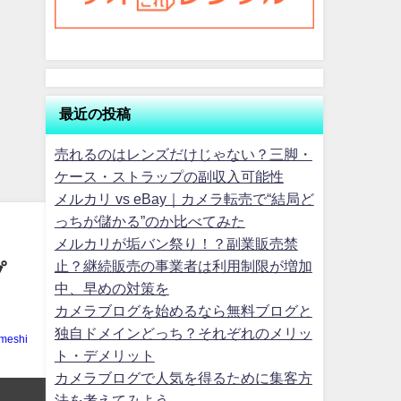
最近の投稿
売れるのはレンズだけじゃない？三脚・
ケース・ストラップの副収入可能性
メルカリ vs eBay｜カメラ転売で“結局ど
っちが儲かる”のか比べてみた
メルカリが垢バン祭り！？副業販売禁
止？継続販売の事業者は利用制限が増加
プ
中、早めの対策を
カメラブログを始めるなら無料ブログと
独自ドメインどっち？それぞれのメリッ
meshi
ト・デメリット
カメラブログで人気を得るために集客方
法を考えてみよう