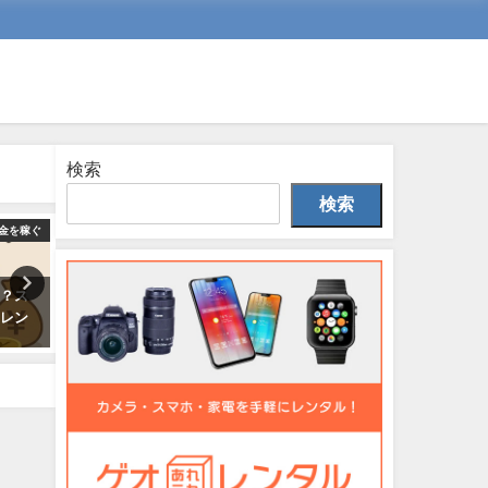
検索
検索
金を稼ぐ
カメラを売って飯を食う
写真を売って
は？ス
カメラ無在庫販売をeBayでやる
写真を売るおすすめアプリ
・レン
のは危険？“やめとけ”と言われ
初心者でも稼げる写真販売
る理由とその実態
め方とコツ
2025年8月17日
2025年8月22日