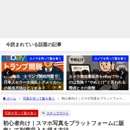
今読まれている話題の記事
カメラを売って飯を食う
カメラを売って飯を食う
eBay輸出、トランプ関税問題で
カメラ無在庫販売をeBayでやる
日本人セラー大混乱！アメリカへ
のは危険？“やめとけ”と言われる
の発送方法はどうする？
理由とその実態
2025年8月28日
2025年8月17日
ホーム
写真を売って飯を食う
初心者向け｜スマホ写真をプラットフォーム
に販売して副業収入を得る方法
写真を売って飯を食う
スナップマート
初心者向け｜スマホ写真をプラットフォームに販