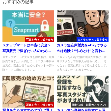
おすすめの記事
写真を売って飯を食う
カメラを売って飯を食う
スナップマートは本当に安全？
カメラ無在庫販売をeBayでやる
写真販売で稼ぎたい人のための
のは危険？“やめとけ”と言われ
必見！事項と注意点
る理由とその実態
スナップマートの安全性を徹底解説。写真
「カメラをeBayで無在庫販売すれば、在
販売で稼ぎたい人向けに、トラブル事例や
庫リスクなしで副収入が得られる」。 そ
注意点、安全に使うためのポイントを実体
んな甘い言葉に惹かれて始めようとしてい
験をもとに紹介します。...
る方も多いかもしれません...
写真を売って飯を食う
撮影依頼（副業カメラマン）
写真を売るおすすめアプリ7選｜
カメラマン登録を目指すなら写