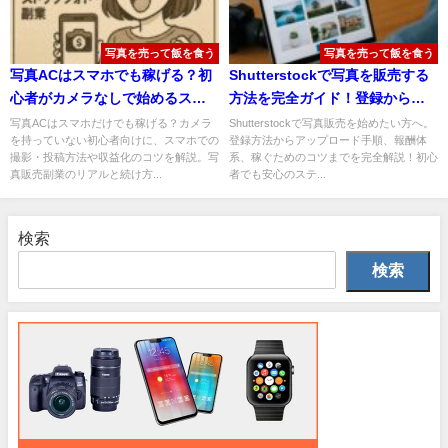
写真を売って飯を食う
写真を売って飯を食う
写真ACはスマホでも稼げる？初
Shutterstockで写真を販売する
心者がカメラなしで始めるスト
方法を完全ガイド！登録から収
ックフォト副業
益化までのステップ
写真ACはスマホだけでも稼げる？カメラ
Shutterstockで写真販売を始めたい方へ。
を持っていない初心者向けに、スマホでの
登録方法からアップロード手順、報酬体
撮影・投稿方法や収益化のコツを解説。写
系、稼ぐためのコツまでを完全解説！初心
真販売副業のリアルと続け方...
者でも安心のステ...
検索
検索